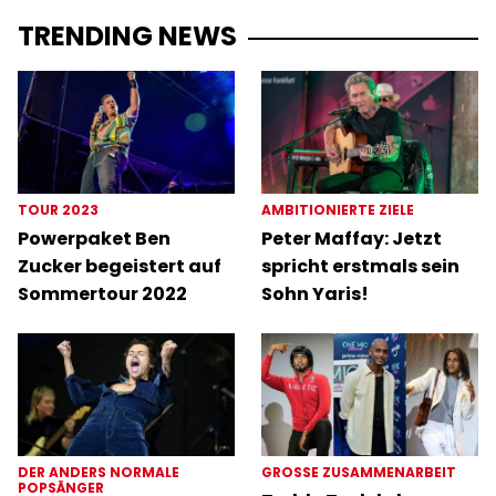
TRENDING NEWS
TOUR 2023
AMBITIONIERTE ZIELE
Powerpaket Ben
Peter Maffay: Jetzt
Zucker begeistert auf
spricht erstmals sein
Sommertour 2022
Sohn Yaris!
DER ANDERS NORMALE
GROSSE ZUSAMMENARBEIT
POPSÄNGER