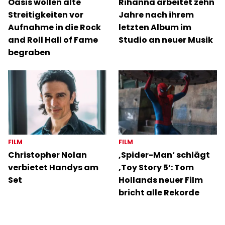
Oasis wollen alte
Rihanna arbeitet zehn
Streitigkeiten vor
Jahre nach ihrem
Aufnahme in die Rock
letzten Album im
and Roll Hall of Fame
Studio an neuer Musik
begraben
FILM
FILM
Christopher Nolan
‚Spider-Man‘ schlägt
verbietet Handys am
‚Toy Story 5‘: Tom
Set
Hollands neuer Film
bricht alle Rekorde