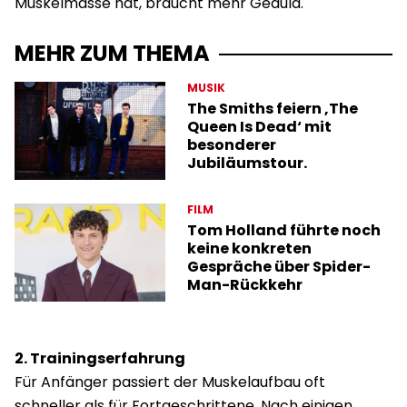
Muskelmasse hat, braucht mehr Geduld.
MEHR ZUM THEMA
MUSIK
The Smiths feiern ‚The
Queen Is Dead‘ mit
besonderer
Jubiläumstour.
FILM
Tom Holland führte noch
keine konkreten
Gespräche über Spider-
Man-Rückkehr
2. Trainingserfahrung
Für Anfänger passiert der Muskelaufbau oft
schneller als für Fortgeschrittene. Nach einigen