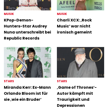
MUSIK
MUSIK
KPop-Demon-
Charli XCX: ‚Rock
Hunters-Star Audrey
Music‘ war nicht
Nuna unterschreibt bei
ironisch gemeint
Republic Records
STARS
STARS
Miranda Kerr: Ex-Mann
‚Game of Thrones‘-
Orlando Bloom ist für
Autor kämpft mit
sie ‚wie ein Bruder‘
Traurigkeit und
Depressionen