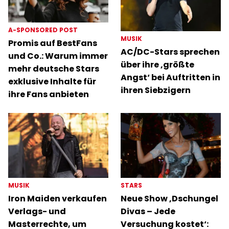
A-SPONSORED POST
MUSIK
Promis auf BestFans
AC/DC-Stars sprechen
und Co.: Warum immer
über ihre ‚größte
mehr deutsche Stars
Angst‘ bei Auftritten in
exklusive Inhalte für
ihren Siebzigern
ihre Fans anbieten
MUSIK
STARS
Iron Maiden verkaufen
Neue Show ‚Dschungel
Verlags- und
Divas – Jede
Masterrechte, um
Versuchung kostet‘: