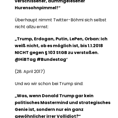
verschissener, dummgelesener
Hurensohnpimmel!“
Überhaupt nimmt Twitter-Böhmi sich selbst
nicht allzu ernst:
„Trump, Erdogan, Putin, LePen, Orban: Ich
weiß nicht, ob es möglich ist, bis 1.1.2018
NICHT gegen § 103 StGB zu verstoßen.
@HiBTag #Bundestag
“
(28. April 2017)
Und wo wir schon bei Trump sind:
„Was, wenn Donald Trump gar kein
politisches Mastermind und strategisches
Genie ist, sondern nur ein ganz
gewöhnlicher irrer Vollidiot?“