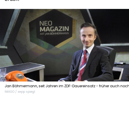
Jan Böhmermann, seit Jahren im ZDF-Dauereinsatz - früher auch noc
IMAGO / sepp spiegl
bartlos