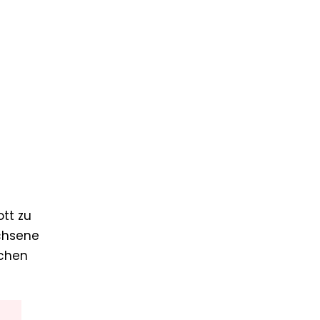
tt zu
achsene
echen