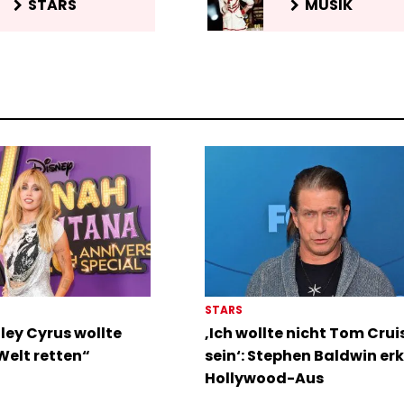
STARS
MUSIK
STARS
ley Cyrus wollte
‚Ich wollte nicht Tom Crui
 Welt retten“
sein‘: Stephen Baldwin erk
Hollywood-Aus