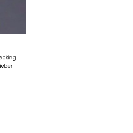
recking
Bieber