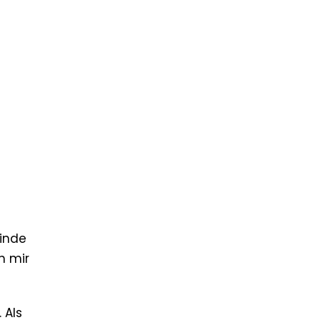
einde
h mir
 Als