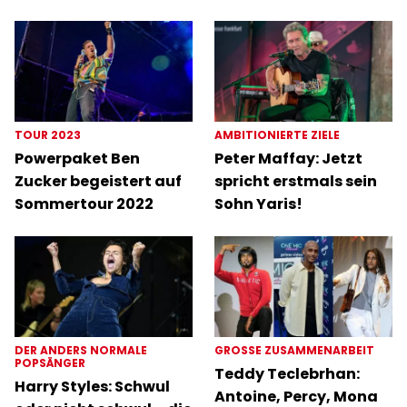
TOUR 2023
AMBITIONIERTE ZIELE
Powerpaket Ben
Peter Maffay: Jetzt
Zucker begeistert auf
spricht erstmals sein
Sommertour 2022
Sohn Yaris!
DER ANDERS NORMALE
GROSSE ZUSAMMENARBEIT
POPSÄNGER
Teddy Teclebrhan:
Harry Styles: Schwul
Antoine, Percy, Mona