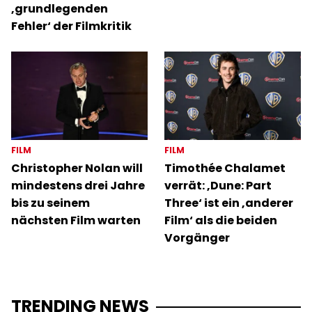
‚grundlegenden
Fehler‘ der Filmkritik
FILM
FILM
Christopher Nolan will
Timothée Chalamet
mindestens drei Jahre
verrät: ‚Dune: Part
bis zu seinem
Three‘ ist ein ‚anderer
nächsten Film warten
Film‘ als die beiden
Vorgänger
TRENDING NEWS