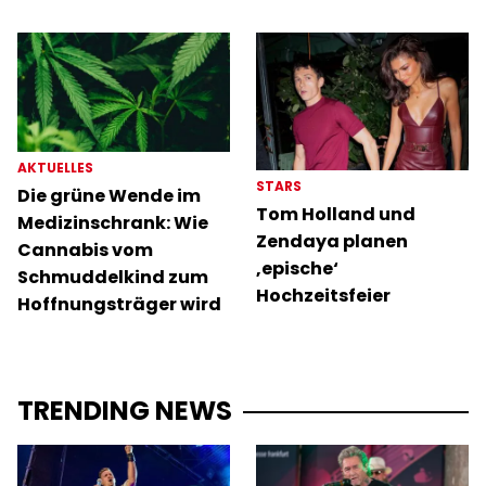
AKTUELLES
STARS
Die grüne Wende im
Tom Holland und
Medizinschrank: Wie
Zendaya planen
Cannabis vom
‚epische‘
Schmuddelkind zum
Hochzeitsfeier
Hoffnungsträger wird
TRENDING NEWS