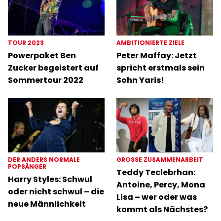
TOUR 2023
AMBITIONIERTE ZIELE
Powerpaket Ben
Peter Maffay: Jetzt
Zucker begeistert auf
spricht erstmals sein
Sommertour 2022
Sohn Yaris!
DER ANDERS NORMALE
GROSSE ZUSAMMENARBEIT
POPSÄNGER
Teddy Teclebrhan:
Harry Styles: Schwul
Antoine, Percy, Mona
oder nicht schwul – die
Lisa – wer oder was
neue Männlichkeit
kommt als Nächstes?