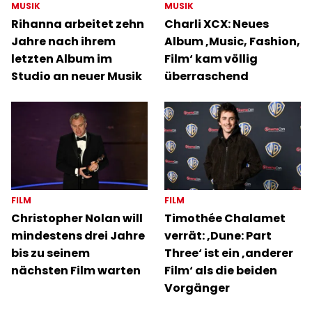
MUSIK
MUSIK
Rihanna arbeitet zehn
Charli XCX: Neues
Jahre nach ihrem
Album ‚Music, Fashion,
letzten Album im
Film‘ kam völlig
Studio an neuer Musik
überraschend
FILM
FILM
Christopher Nolan will
Timothée Chalamet
mindestens drei Jahre
verrät: ‚Dune: Part
bis zu seinem
Three‘ ist ein ‚anderer
nächsten Film warten
Film‘ als die beiden
Vorgänger