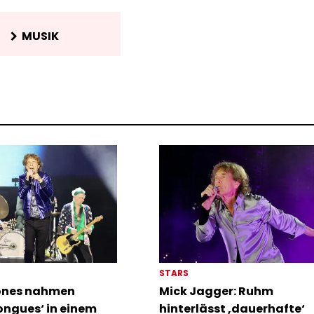
MUSIK
STARS
tones nahmen
Mick Jagger: Ruhm
ongues‘ in einem
hinterlässt ‚dauerhafte‘