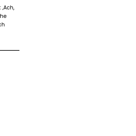
 ‚Ach,
che
ch