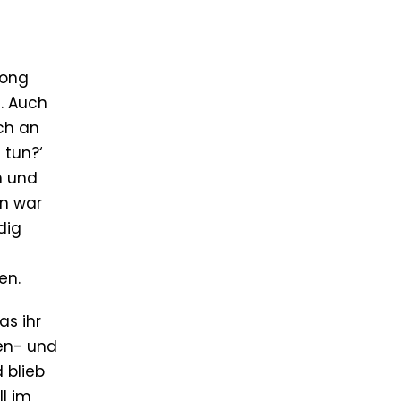
Song
. Auch
ch an
 tun?‘
n und
nn war
dig
en.
as ihr
en- und
 blieb
ll im