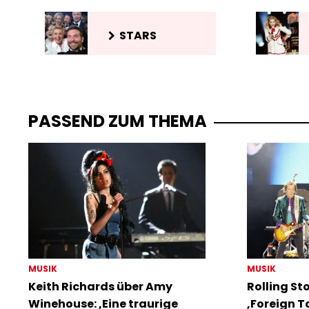
STARS
PASSEND ZUM THEMA
MUSIK
MUSIK
Keith Richards über Amy
Rolling S
Winehouse: ‚Eine traurige
‚Foreign T