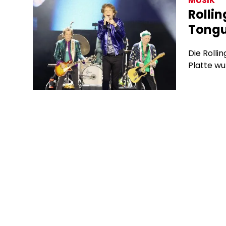
MUSIK
Rolli
Tongu
Die Rolli
Platte wu