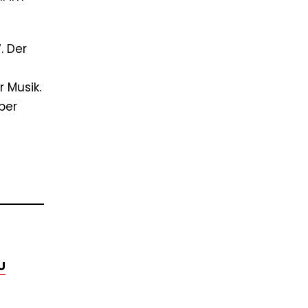
. Der
 Musik.
ber
U