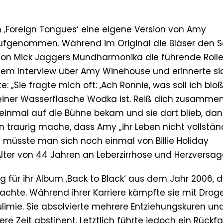
m ‚Foreign Tongues‘ eine eigene Version von Amy
ufgenommen. Während im Original die Bläser den 
ion Mick Jaggers Mundharmonika die führende Rolle
dem Interview über Amy Winehouse und erinnerte si
: „Sie fragte mich oft: ‚Ach Ronnie, was soll ich bloß
n deiner Wasserflasche Wodka ist. Reiß dich zusamme
 einmal auf die Bühne bekam und sie dort blieb, da
ihn traurig mache, dass Amy „ihr Leben nicht vollstän
als müsste man sich noch einmal von Billie Holiday
 Alter von 44 Jahren an Leberzirrhose und Herzversag
für ihr Album ‚Back to Black‘ aus dem Jahr 2006, d
hte. Während ihrer Karriere kämpfte sie mit Drog
limie. Sie absolvierte mehrere Entziehungskuren und
re Zeit abstinent. Letztlich führte jedoch ein Rückfa