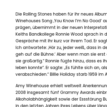
Die Rolling Stones haben für ihr neues Albu
Winehouses Song ‚You Know I’m No Good‘ a
prägen, übernimmt in der neuen Interpretat
Keiths Bandkollege Ronnie Wood sprach in 
Gespräche mit ihr kurz vor ihrem Tod. Er sagte
Ich antwortete: ‚Hör zu, jeder weiß, dass i
geh auf die Bühne.‘ Aber wenn man sie erst
sie großartig.“ Ronnie fügte hinzu, dass es 
leben konnte“. Er sagte: „Es fühlte sich an, 
verabschieden.“ Billie Holiday starb 1959 im
Amy Winehouse erhielt weltweit Anerkennung 
2008 insgesamt fünf Grammy Awards einbrac
Alkoholabhängigkeit sowie der Essstörung Bu
in den letzten Jahren ihres Lebens über länge