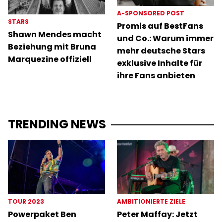
A-SPONSORED POST
STARS
Promis auf BestFans
Shawn Mendes macht
und Co.: Warum immer
Beziehung mit Bruna
mehr deutsche Stars
Marquezine offiziell
exklusive Inhalte für
ihre Fans anbieten
TRENDING NEWS
TOUR 2023
AMBITIONIERTE ZIELE
Powerpaket Ben
Peter Maffay: Jetzt