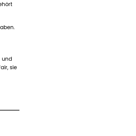
ehört
haben.
t und
ir, sie