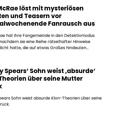
McRae löst mit mysteriösen
ten und Teasern vor
valwochenende Fanrausch aus
ae hat ihre Fangemeinde in den Detektivmodus
 nachdem sie eine Reihe rätselhafter Hinweise
licht hatte, die auf etwas Großes hindeuten
Chicago erwachte zu einer Welle
chneter Plakate mit vier verschiedenen Bildern
erin. Jedes davon machte auf ihre bevorstehenden
y Spears‘ Sohn weist ‚absurde‘
 bei Osheaga und Lollapalooza aufmerksam – doch
Theorien über seine Mutter
ges Detail brachte die […]
k
pears Sohn weist absurde Klon-Theorien über seine
rück.