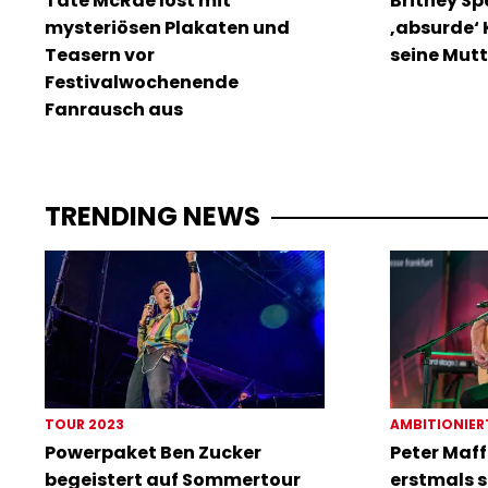
Tate McRae löst mit
Britney Sp
mysteriösen Plakaten und
‚absurde‘ 
Teasern vor
seine Mutt
Festivalwochenende
Fanrausch aus
TRENDING NEWS
TOUR 2023
AMBITIONIER
Powerpaket Ben Zucker
Peter Maff
begeistert auf Sommertour
erstmals s