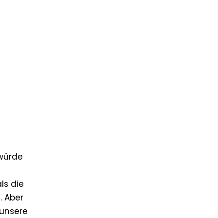
 würde
ls die
. Aber
 unsere