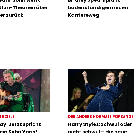
ears‘ Sohn weist
Britney Spears plant
Klon-Theorien über
bodenständigen neuen
er zurück
Karriereweg
TE ZIELE
DER ANDERS NORMALE POPSÄNG
ay: Jetzt spricht
Harry Styles: Schwul oder
ein Sohn Yaris!
nicht schwul – die neue