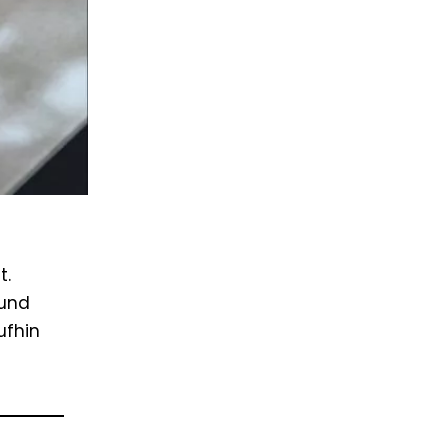
t.
 und
ufhin