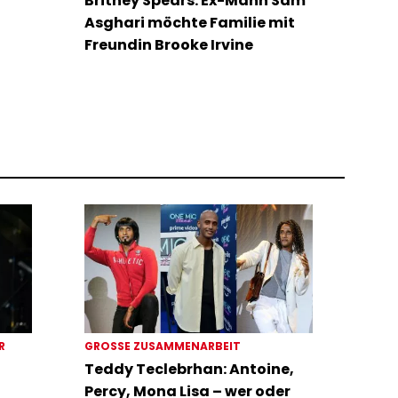
Britney Spears: Ex-Mann Sam
Asghari möchte Familie mit
Freundin Brooke Irvine
ER
GROSSE ZUSAMMENARBEIT
Teddy Teclebrhan: Antoine,
Percy, Mona Lisa – wer oder