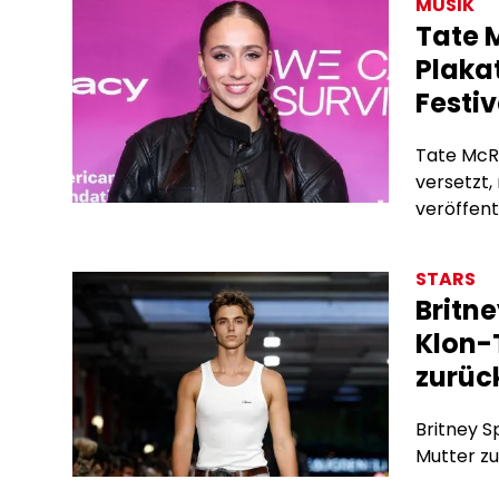
MUSIK
Tate 
Plaka
Festi
Tate McR
versetzt,
veröffent
könnten. 
handgezei
STARS
der Säng
Britne
Auftritte
Klon-
ein winzi
zurüc
Britney S
Mutter zu