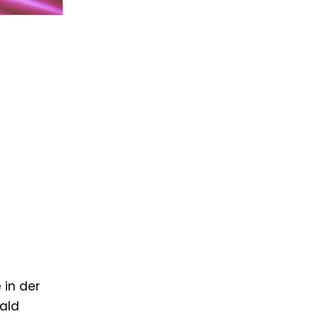
 in der
bald