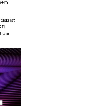
inem
lski ist
RTL
f der