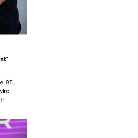
nt"
ei RTL
wird
im