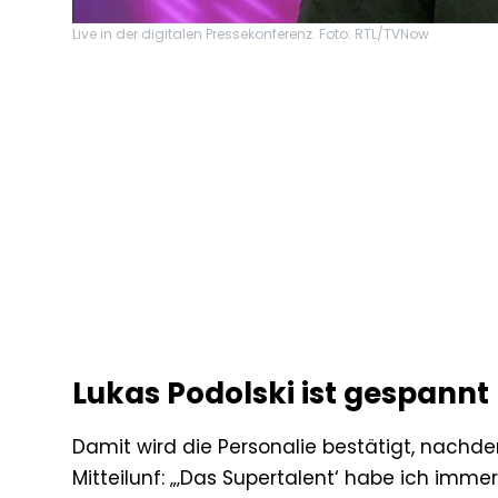
Live in der digitalen Pressekonferenz. Foto: RTL/TVNow
Lukas Podolski ist gespannt
Damit wird die Personalie bestätigt, nachde
Mitteilunf: „‚Das Supertalent‘ habe ich immer