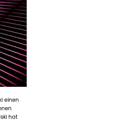
ki einen
innen
ski hat