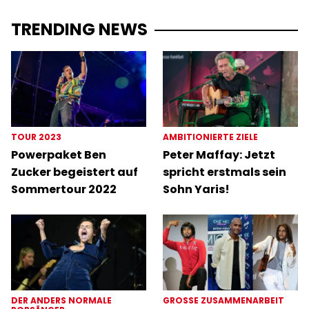
TRENDING NEWS
TOUR 2023
AMBITIONIERTE ZIELE
Powerpaket Ben
Peter Maffay: Jetzt
Zucker begeistert auf
spricht erstmals sein
Sommertour 2022
Sohn Yaris!
DER ANDERS NORMALE
GROSSE ZUSAMMENARBEIT