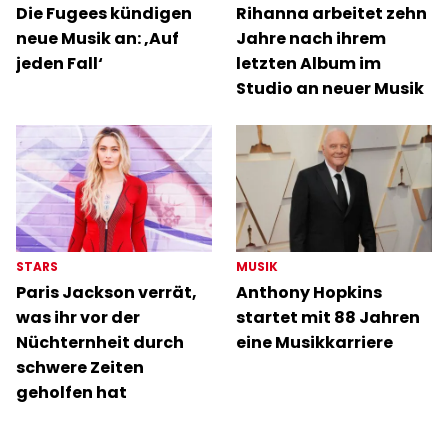
Die Fugees kündigen
Rihanna arbeitet zehn
neue Musik an: ‚Auf
Jahre nach ihrem
jeden Fall‘
letzten Album im
Studio an neuer Musik
STARS
MUSIK
Paris Jackson verrät,
Anthony Hopkins
was ihr vor der
startet mit 88 Jahren
Nüchternheit durch
eine Musikkarriere
schwere Zeiten
geholfen hat