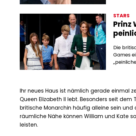
STARS
Prinz 
peinli
Die brit
Games ei
„peinliche
Ihr neues Haus ist nämlich gerade einmal 
Queen Elizabeth II lebt. Besonders seit dem T
britische Monarchin häufig alleine sein un
räumliche Nähe können William und Kate sow
leisten.