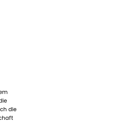
dem
die
rch die
chaft