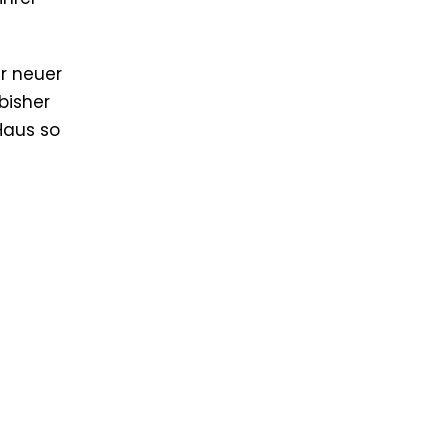
hr neuer
bisher
Haus so