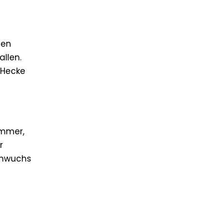
gen
llen.
 Hecke
immer,
r
achwuchs