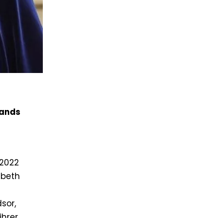
lands
 2022
abeth
sor,
ihrer