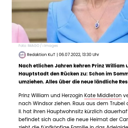
Foto: IMAGO / i Images
Redaktion KuT
|
06.07.2022, 13:30 Uhr
Nach etlichen Jahren kehren Prinz William
Hauptstadt den Rücken zu: Schon im Somme
umziehen. Alles über die neue ländliche Re
Prinz William und Herzogin
Kate Middleton
ve
nach Windsor ziehen. Raus aus dem Trubel d
II. hat ihren Hauptwohnsitz kürzlich dauerha
befindet sich auch die neue Heimat der Ca
zieht die fünfköpfige Familie in das Adelaid