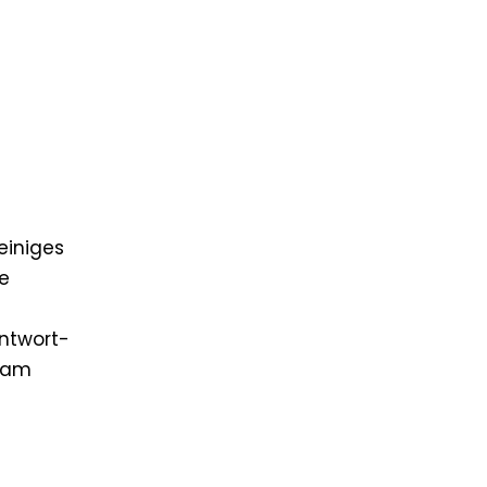
einiges
ie
Antwort-
s am