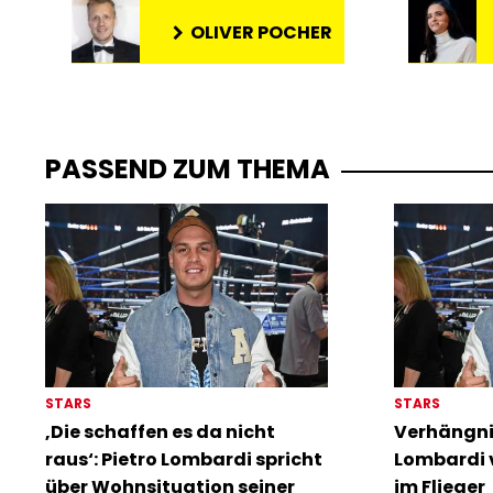
OLIVER POCHER
PASSEND ZUM THEMA
STARS
STARS
‚Die schaffen es da nicht
Verhängnis
raus‘: Pietro Lombardi spricht
Lombardi v
über Wohnsituation seiner
im Flieger