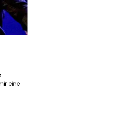
e
mir eine