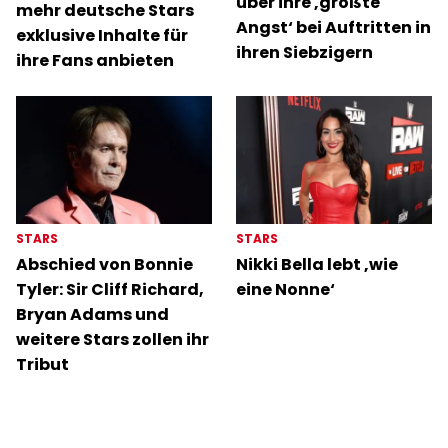
über ihre ‚größte
mehr deutsche Stars
Angst‘ bei Auftritten in
exklusive Inhalte für
ihren Siebzigern
ihre Fans anbieten
STARS
STARS
Abschied von Bonnie
Nikki Bella lebt ‚wie
Tyler: Sir Cliff Richard,
eine Nonne‘
Bryan Adams und
weitere Stars zollen ihr
Tribut