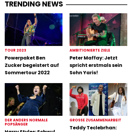
TRENDING NEWS
TOUR 2023
AMBITIONIERTE ZIELE
Powerpaket Ben
Peter Maffay: Jetzt
Zucker begeistert auf
spricht erstmals sein
Sommertour 2022
Sohn Yaris!
DER ANDERS NORMALE
GROSSE ZUSAMMENARBEIT
POPSÄNGER
Teddy Teclebrhan:
Harry Styles: Schwul