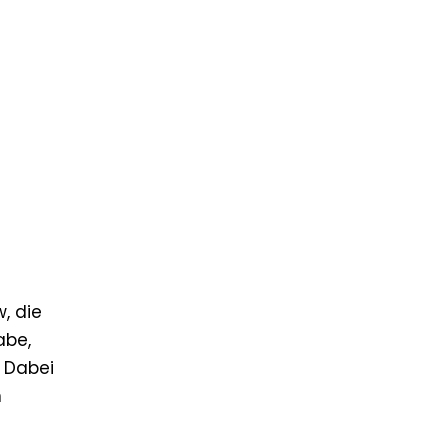
, die
abe,
 Dabei
n