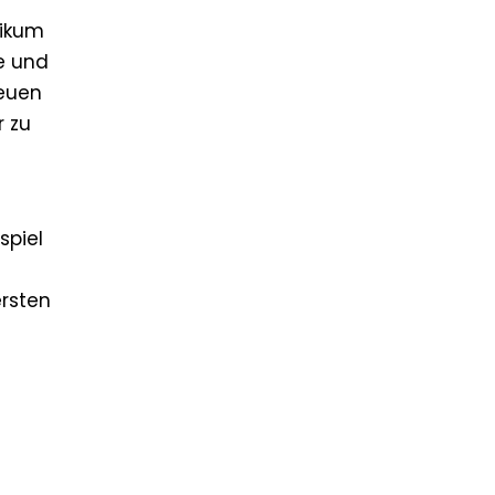
likum
ke und
neuen
r zu
spiel
ersten