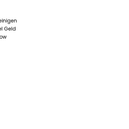
 einigen
el Geld
how