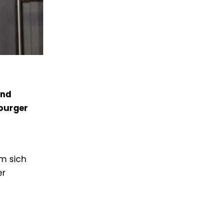
und
mburger
um sich
er