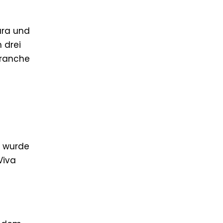
ura und
 drei
branche
r wurde
Viva