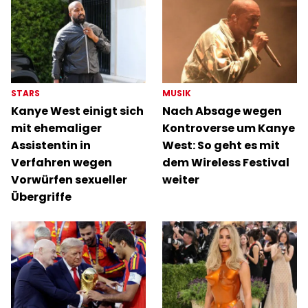
STARS
MUSIK
Kanye West einigt sich
Nach Absage wegen
mit ehemaliger
Kontroverse um Kanye
Assistentin in
West: So geht es mit
Verfahren wegen
dem Wireless Festival
Vorwürfen sexueller
weiter
Übergriffe