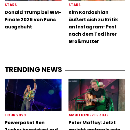
STARS
STARS
Donald Trump bei WM-
Kim Kardashian
Finale 2026 von Fans
äußert sich zu Kritik
ausgebuht
an Instagram-Post
nach dem Tod ihrer
Großmutter
TRENDING NEWS
TOUR 2023
AMBITIONIERTE ZIELE
Powerpaket Ben
Peter Maffay: Jetzt
Zucker begeistert auf
spricht erstmals sein