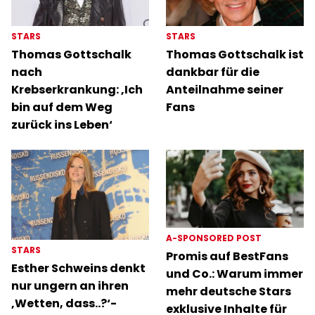
STARS
STARS
Thomas Gottschalk
Thomas Gottschalk ist
nach
dankbar für die
Krebserkrankung: ‚Ich
Anteilnahme seiner
bin auf dem Weg
Fans
zurück ins Leben‘
A-SPONSORED POST
STARS
Promis auf BestFans
Esther Schweins denkt
und Co.: Warum immer
nur ungern an ihren
mehr deutsche Stars
‚Wetten, dass..?‘-
exklusive Inhalte für