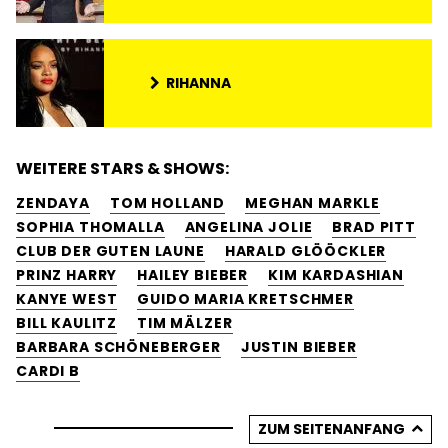
RIHANNA
WEITERE STARS & SHOWS:
ZENDAYA
TOM HOLLAND
MEGHAN MARKLE
SOPHIA THOMALLA
ANGELINA JOLIE
BRAD PITT
CLUB DER GUTEN LAUNE
HARALD GLÖÖCKLER
PRINZ HARRY
HAILEY BIEBER
KIM KARDASHIAN
KANYE WEST
GUIDO MARIA KRETSCHMER
BILL KAULITZ
TIM MÄLZER
BARBARA SCHÖNEBERGER
JUSTIN BIEBER
CARDI B
ZUM SEITENANFANG