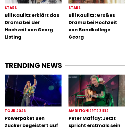
STARS
STARS
Bill Kaulitz erklärt das
Bill Kaulitz: Großes
Drama bei der
Drama bei Hochzeit
Hochzeit von Georg
von Bandkollege
Listing
Georg
TRENDING NEWS
TOUR 2023
AMBITIONIERTE ZIELE
Powerpaket Ben
Peter Maffay: Jetzt
Zucker begeistert auf
spricht erstmals sein