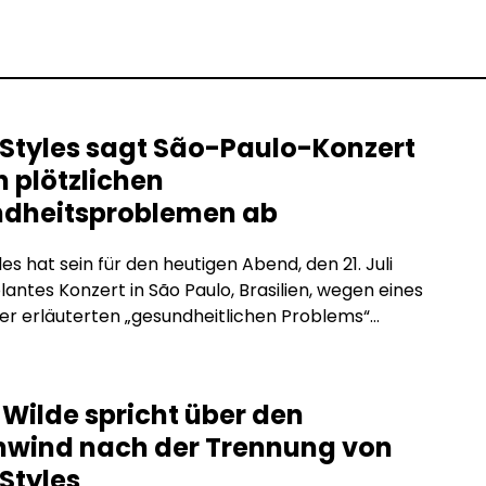
 Styles sagt São-Paulo-Konzert
 plötzlichen
dheitsproblemen ab
es hat sein für den heutigen Abend, den 21. Juli
lantes Konzert in São Paulo, Brasilien, wegen eines
er erläuterten „gesundheitlichen Problems“
 Der 32-jährige Popstar bietet den Fans
ttungen an. Außerdem wird eine kleine Anzahl von
karten für die ‚Together, Together‘-Show am Freitag,
 Wilde spricht über den
uli 2026, für diejenigen verfügbar gemacht, […]
wind nach der Trennung von
Styles