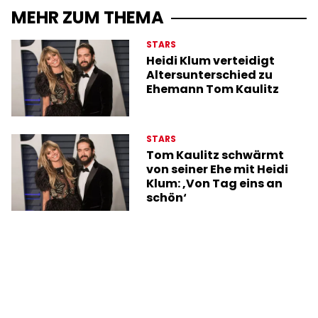
MEHR ZUM THEMA
STARS
Heidi Klum verteidigt
Altersunterschied zu
Ehemann Tom Kaulitz
STARS
Tom Kaulitz schwärmt
von seiner Ehe mit Heidi
Klum: ‚Von Tag eins an
schön‘