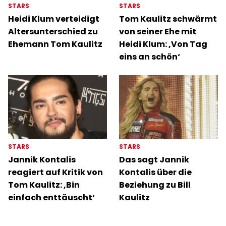
STARS
STARS
Heidi Klum verteidigt
Tom Kaulitz schwärmt
Altersunterschied zu
von seiner Ehe mit
Ehemann Tom Kaulitz
Heidi Klum: ‚Von Tag
eins an schön‘
STARS
STARS
Jannik Kontalis
Das sagt Jannik
reagiert auf Kritik von
Kontalis über die
Tom Kaulitz: ‚Bin
Beziehung zu Bill
einfach enttäuscht‘
Kaulitz