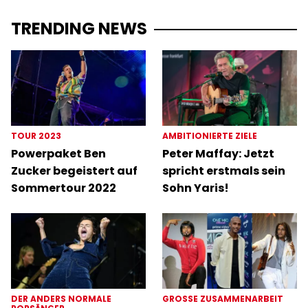
TRENDING NEWS
TOUR 2023
AMBITIONIERTE ZIELE
Powerpaket Ben
Peter Maffay: Jetzt
Zucker begeistert auf
spricht erstmals sein
Sommertour 2022
Sohn Yaris!
DER ANDERS NORMALE
GROSSE ZUSAMMENARBEIT