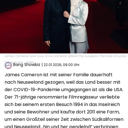
James Cameron and Suzy Amis Cameron attend the European Premiere of Avatar
Fire and Ash - Getty
Bang Showbiz
|
22.01.2026, 09:00 Uhr
James Cameron ist mit seiner Familie dauerhaft
nach Neuseeland gezogen, weil das Land besser mit
der COVID-19-Pandemie umgegangen ist als die USA.
Der 71-jährige renommierte Filmregisseur verliebte
sich bei seinem ersten Besuch 1994 in das Inselreich
und seine Bewohner und kaufte dort 2011 eine Farm,
um einen Großteil seiner Zeit zwischen Südkalifornien
und Neuseeland „hin und her pendelnd“ verbringen