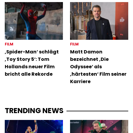
FILM
FILM
‚Spider-Man‘ schlägt
Matt Damon
‚Toy Story 5‘: Tom
bezeichnet ‚Die
Hollands neuer Film
Odyssee‘ als
bricht alle Rekorde
‚härtesten‘ Film seiner
Karriere
TRENDING NEWS