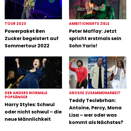
TOUR 2023
AMBITIONIERTE ZIELE
Powerpaket Ben
Peter Maffay: Jetzt
Zucker begeistert auf
spricht erstmals sein
Sommertour 2022
Sohn Yaris!
DER ANDERS NORMALE
GROSSE ZUSAMMENARBEIT
POPSÄNGER
Teddy Teclebrhan:
Harry Styles: Schwul
Antoine, Percy, Mona
oder nicht schwul – die
Lisa – wer oder was
neue Männlichkeit
kommt als Nächstes?