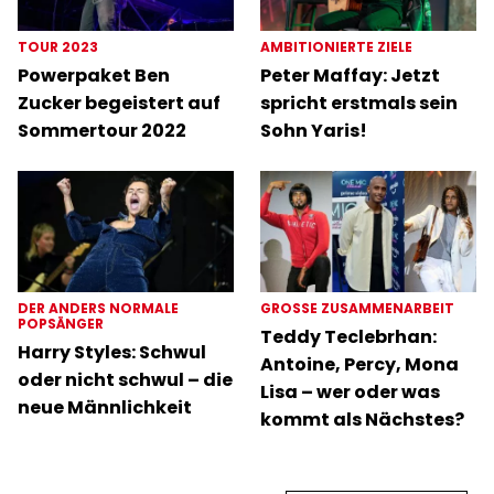
TOUR 2023
AMBITIONIERTE ZIELE
Powerpaket Ben
Peter Maffay: Jetzt
Zucker begeistert auf
spricht erstmals sein
Sommertour 2022
Sohn Yaris!
DER ANDERS NORMALE
GROSSE ZUSAMMENARBEIT
POPSÄNGER
Teddy Teclebrhan:
Harry Styles: Schwul
Antoine, Percy, Mona
oder nicht schwul – die
Lisa – wer oder was
neue Männlichkeit
kommt als Nächstes?