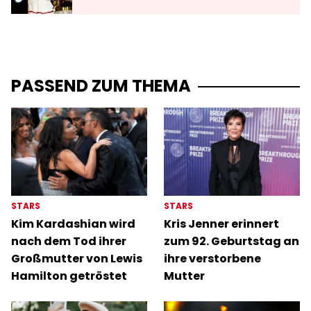
PASSEND ZUM THEMA
STARS
STARS
Kim Kardashian wird
Kris Jenner erinnert
nach dem Tod ihrer
zum 92. Geburtstag an
Großmutter von Lewis
ihre verstorbene
Hamilton getröstet
Mutter