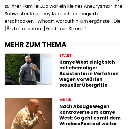
zu ihrer Familie: „Da war ein kleines Aneurysma.“ Ihre
Schwester
Kourtney Kardashian
reagierte
erschrocken: „Whoa!“, woraufhin Kim ergänzte: „Die
[Ärzte] meinten: ‚[Es ist] nur Stress.'“
MEHR ZUM THEMA
STARS
Kanye West einigt sich
mit ehemaliger
Assistentin in Verfahren
wegen Vorwürfen
sexueller Übergriffe
MUSIK
Nach Absage wegen
Kontroverse um Kanye
West: So geht es mit dem
Wireless Festival weiter