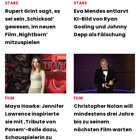
STARS
STARS
Rupert Grint sagt, es
Eva Mendes entlarvt
sei sein ‚Schicksal‘
KI-Bild von Ryan
gewesen, im neuen
Gosling und Johnny
Film ‚Nightborn‘
Depp als Fälschung
mitzuspielen
FILM
FILM
Maya Hawke: Jennifer
Christopher Nolan will
Lawrence inspirierte
mindestens drei Jahre
sie mit ‚Tribute von
bis zu seinem
Panem‘-Rolle dazu,
nächsten Film warten
Schauspielerin zu