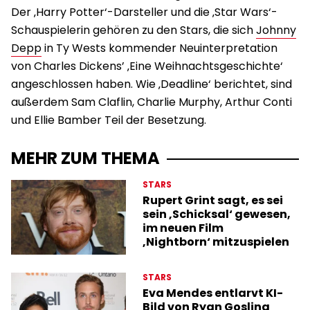
Der ‚Harry Potter‘-Darsteller und die ‚Star Wars‘-
Schauspielerin gehören zu den Stars, die sich
Johnny
Depp
in Ty Wests kommender Neuinterpretation
von Charles Dickens’ ‚Eine Weihnachtsgeschichte‘
angeschlossen haben. Wie ‚Deadline‘ berichtet, sind
außerdem Sam Claflin, Charlie Murphy, Arthur Conti
und Ellie Bamber Teil der Besetzung.
MEHR ZUM THEMA
STARS
Rupert Grint sagt, es sei
sein ‚Schicksal‘ gewesen,
im neuen Film
‚Nightborn‘ mitzuspielen
STARS
Eva Mendes entlarvt KI-
Bild von Ryan Gosling