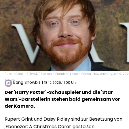
Rupert Grint - SERVANT Season 4 Premiere, Lincoln Center, New York City,Jan 9, 202
Avalon
Bang Showbiz
|
18.12.2025, 11:00 Uhr
Der 'Harry Potter'-Schauspieler und die 'Star
Wars'-Darstellerin stehen bald gemeinsam vor
der Kamera.
Rupert Grint und Daisy Ridley sind zur Besetzung von
‚Ebenezer: A Christmas Carol‘ gestoßen.