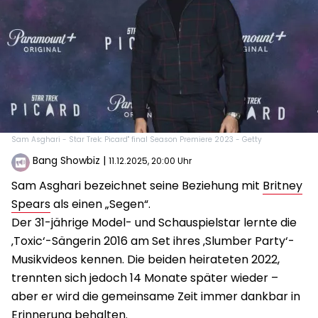
Sam Asghari - Star Trek: Picard" final Season Premiere 2023 - Getty
Bang Showbiz
|
11.12.2025, 20:00 Uhr
Sam Asghari bezeichnet seine Beziehung mit
Britney
Spears
als einen „Segen“.
Der 31-jährige Model- und Schauspielstar lernte die
‚Toxic‘-Sängerin 2016 am Set ihres ‚Slumber Party‘-
Musikvideos kennen. Die beiden heirateten 2022,
trennten sich jedoch 14 Monate später wieder –
aber er wird die gemeinsame Zeit immer dankbar in
Erinnerung behalten.