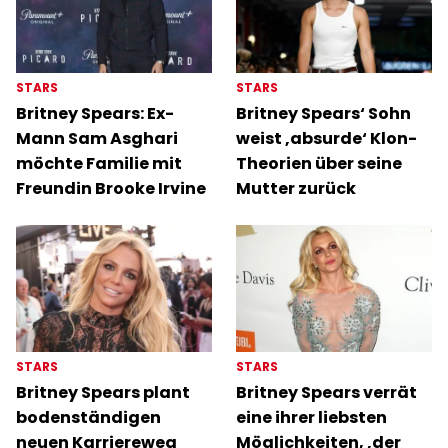
STARS
STARS
Britney Spears: Ex-
Britney Spears‘ Sohn
Mann Sam Asghari
weist ‚absurde‘ Klon-
möchte Familie mit
Theorien über seine
Freundin Brooke Irvine
Mutter zurück
STARS
STARS
Britney Spears plant
Britney Spears verrät
bodenständigen
eine ihrer liebsten
neuen Karriereweg
Möglichkeiten, ‚der