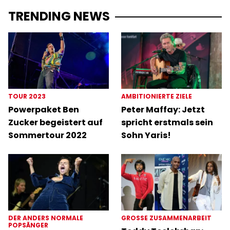
TRENDING NEWS
TOUR 2023
AMBITIONIERTE ZIELE
Powerpaket Ben
Peter Maffay: Jetzt
Zucker begeistert auf
spricht erstmals sein
Sommertour 2022
Sohn Yaris!
DER ANDERS NORMALE
GROSSE ZUSAMMENARBEIT
POPSÄNGER