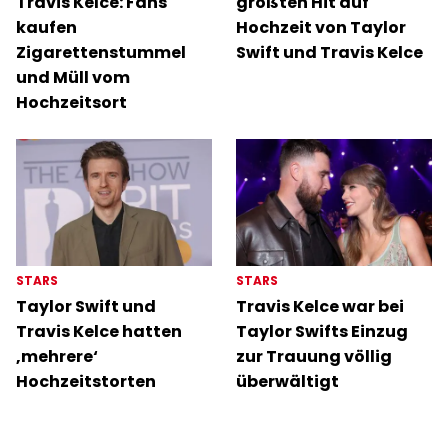
Travis Kelce: Fans
größten Hit auf
kaufen
Hochzeit von Taylor
Zigarettenstummel
Swift und Travis Kelce
und Müll vom
Hochzeitsort
STARS
STARS
Taylor Swift und
Travis Kelce war bei
Travis Kelce hatten
Taylor Swifts Einzug
‚mehrere‘
zur Trauung völlig
Hochzeitstorten
überwältigt