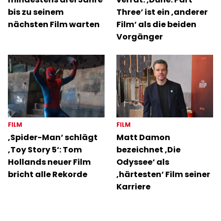
bis zu seinem
Three‘ ist ein ‚anderer
nächsten Film warten
Film‘ als die beiden
Vorgänger
FILM
FILM
‚Spider-Man‘ schlägt
Matt Damon
‚Toy Story 5‘: Tom
bezeichnet ‚Die
Hollands neuer Film
Odyssee‘ als
bricht alle Rekorde
‚härtesten‘ Film seiner
Karriere