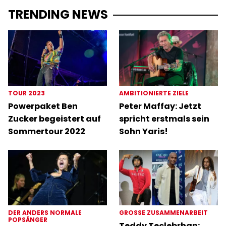
TRENDING NEWS
TOUR 2023
AMBITIONIERTE ZIELE
Powerpaket Ben
Peter Maffay: Jetzt
Zucker begeistert auf
spricht erstmals sein
Sommertour 2022
Sohn Yaris!
DER ANDERS NORMALE
GROSSE ZUSAMMENARBEIT
POPSÄNGER
Teddy Teclebrhan: