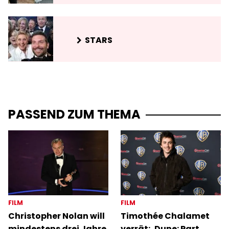
STARS
PASSEND ZUM THEMA
FILM
FILM
Christopher Nolan will
Timothée Chalamet
mindestens drei Jahre
verrät: ‚Dune: Part