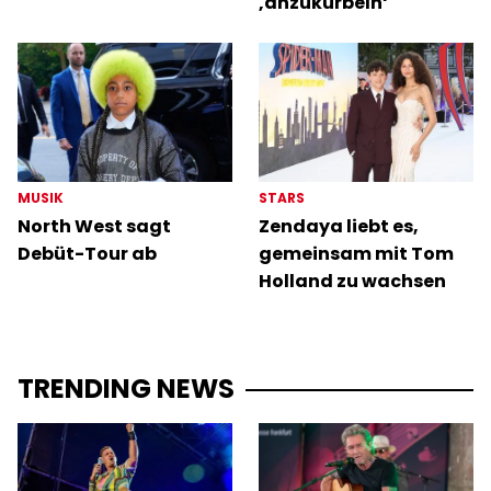
‚anzukurbeln‘
MUSIK
STARS
North West sagt
Zendaya liebt es,
Debüt-Tour ab
gemeinsam mit Tom
Holland zu wachsen
TRENDING NEWS