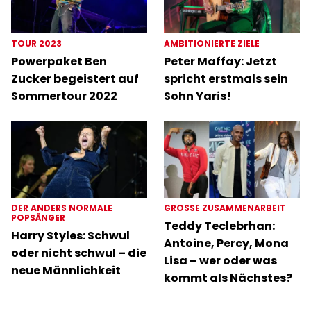
TOUR 2023
AMBITIONIERTE ZIELE
Powerpaket Ben
Peter Maffay: Jetzt
Zucker begeistert auf
spricht erstmals sein
Sommertour 2022
Sohn Yaris!
DER ANDERS NORMALE
GROSSE ZUSAMMENARBEIT
POPSÄNGER
Teddy Teclebrhan:
Harry Styles: Schwul
Antoine, Percy, Mona
oder nicht schwul – die
Lisa – wer oder was
neue Männlichkeit
kommt als Nächstes?