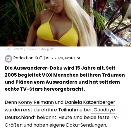
Foto: TVNOW / Sven Kaesling/MO
Redaktion KuT
|
15.12.2020, 19:30 Uhr
Die Auswanderer-Doku wird 15 Jahre alt. Seit
2005 begleitet VOX Menschen bei ihren Träumen
und Plänen vom Auswandern und hat seitdem
echte TV-Stars hervorgebracht.
Denn
Konny Reimann
und
Daniela Katzenberger
wurden erst durch ihre Teilnahme bei
„Goodbye
Deutschland“
bekannt. Heute sind beide feste TV-
Größen und haben eigene Doku-Sendungen.