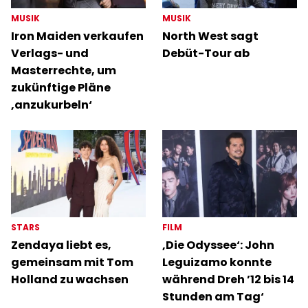
MUSIK
MUSIK
Iron Maiden verkaufen
North West sagt
Verlags- und
Debüt-Tour ab
Masterrechte, um
zukünftige Pläne
‚anzukurbeln‘
STARS
FILM
Zendaya liebt es,
‚Die Odyssee‘: John
gemeinsam mit Tom
Leguizamo konnte
Holland zu wachsen
während Dreh ’12 bis 14
Stunden am Tag‘