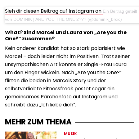
Sieh dir diesen Beitrag auf Instagram an
Ein Beitrag geteilt
von DOMINIK | ARE YOU THE ONE 2??? (@dominik_brcic)
What? Sind Marcel und Laura von „Are you the
One?“ zusammen?
Kein anderer Kandidat hat so stark polarisiert wie
Marcel – doch leider nicht im Positiven. Trotz seiner
unsympathischen Art konnte er Single-Frau Laura
um den Finger wickeln. Nach „Are you the One?“
flirten die beiden in Marcels Story und der
selbstverliebte Fitnessfreak postet sogar ein
gemeinsames Pärchenfoto auf Instagram und
schreibt dazu „Ich liebe dich“.
MEHR ZUM THEMA
MUSIK