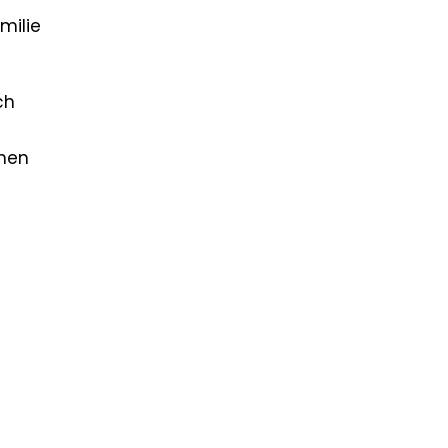
milie
ch
chen