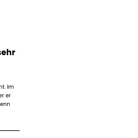
sehr
t. Im
er er
wenn