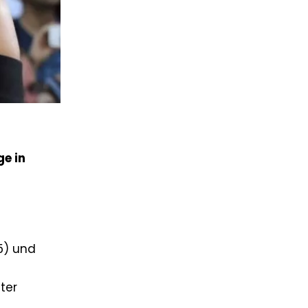
ge in
5) und
ter