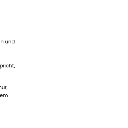
in und
d
richt,
nur,
hrem