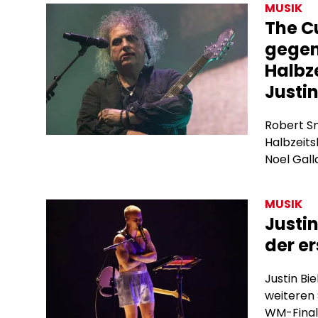
MUSIK
The C
gegen
Halbz
Justin
Robert Smi
Halbzeits
Noel Gall
MUSIK
Justi
der e
Justin Bi
weiteren 
WM-Final