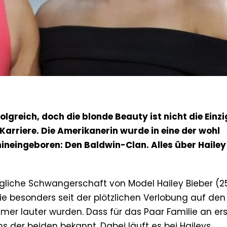
olgreich, doch die blonde Beauty ist nicht die Einzi
Karriere. Die Amerikanerin wurde in eine der wohl
neingeboren: Den Baldwin-Clan. Alles über Hailey
liche Schwangerschaft von Model Hailey Bieber (2
ie besonders seit der plötzlichen Verlobung auf den
mer lauter wurden. Dass für das Paar Familie an ers
ans der beiden bekannt. Dabei läuft es bei Haileys