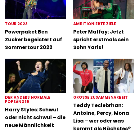
TOUR 2023
AMBITIONIERTE ZIELE
Powerpaket Ben
Peter Maffay: Jetzt
Zucker begeistert auf
spricht erstmals sein
Sommertour 2022
Sohn Yaris!
DER ANDERS NORMALE
GROSSE ZUSAMMENARBEIT
POPSÄNGER
Teddy Teclebrhan:
Harry Styles: Schwul
Antoine, Percy, Mona
oder nicht schwul – die
Lisa – wer oder was
neue Männlichkeit
kommt als Nächstes?