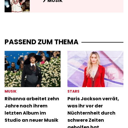
MUSIK
PASSEND ZUM THEMA
MUSIK
STARS
Rihanna arbeitet zehn
Paris Jackson verrät,
Jahre nach ihrem
was ihr vor der
letzten Album im
Nüchternheit durch
Studio an neuer Musik
schwere Zeiten
geholfen hat