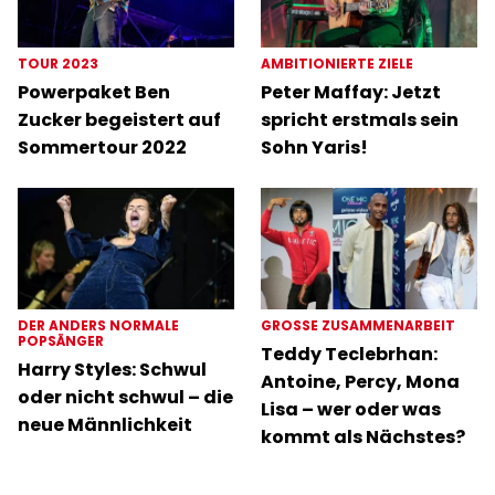
TOUR 2023
AMBITIONIERTE ZIELE
Powerpaket Ben
Peter Maffay: Jetzt
Zucker begeistert auf
spricht erstmals sein
Sommertour 2022
Sohn Yaris!
DER ANDERS NORMALE
GROSSE ZUSAMMENARBEIT
POPSÄNGER
Teddy Teclebrhan:
Harry Styles: Schwul
Antoine, Percy, Mona
oder nicht schwul – die
Lisa – wer oder was
neue Männlichkeit
kommt als Nächstes?