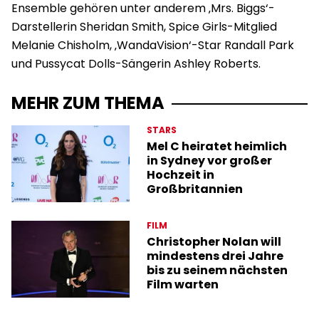
Ensemble gehören unter anderem ‚Mrs. Biggs‘-
Darstellerin Sheridan Smith, Spice Girls-Mitglied
Melanie Chisholm, ‚WandaVision‘-Star Randall Park
und Pussycat Dolls-Sängerin Ashley Roberts.
MEHR ZUM THEMA
STARS
Mel C heiratet heimlich
in Sydney vor großer
Hochzeit in
Großbritannien
FILM
Christopher Nolan will
mindestens drei Jahre
bis zu seinem nächsten
Film warten