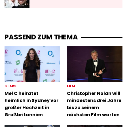
PASSEND ZUM THEMA
STARS
FILM
Mel C heiratet
Christopher Nolan will
heimlich in Sydney vor
mindestens drei Jahre
großer Hochzeit in
bis zu seinem
Großbritannien
nächsten Film warten