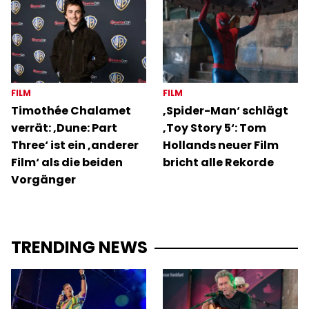
FILM
FILM
Timothée Chalamet
‚Spider-Man‘ schlägt
verrät: ‚Dune: Part
‚Toy Story 5‘: Tom
Three‘ ist ein ‚anderer
Hollands neuer Film
Film‘ als die beiden
bricht alle Rekorde
Vorgänger
TRENDING NEWS