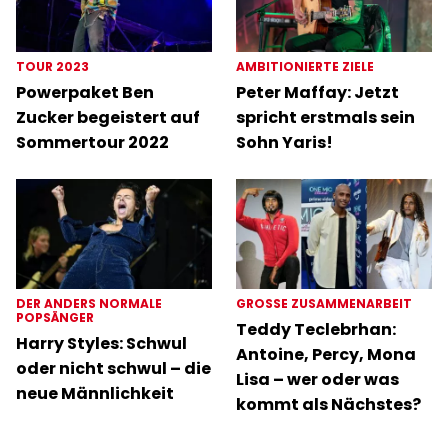
TOUR 2023
AMBITIONIERTE ZIELE
Powerpaket Ben
Peter Maffay: Jetzt
Zucker begeistert auf
spricht erstmals sein
Sommertour 2022
Sohn Yaris!
DER ANDERS NORMALE
GROSSE ZUSAMMENARBEIT
POPSÄNGER
Teddy Teclebrhan:
Harry Styles: Schwul
Antoine, Percy, Mona
oder nicht schwul – die
Lisa – wer oder was
neue Männlichkeit
kommt als Nächstes?