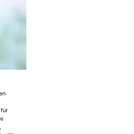
len
 für
os
,