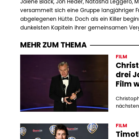
Jolene Black, Jon Heder, Natasha Leggero, Mo
versammelt sich eine Gruppe langjähriger F
abgelegenen Hütte. Doch als ein Killer begin
dunkelsten Kapiteln ihrer gemeinsamen Verg
MEHR ZUM THEMA
FILM
Chris
drei 
Film 
Christoph
nächsten 
FILM
Timot