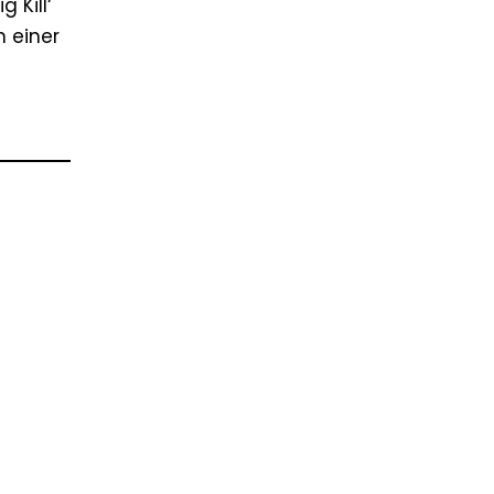
 Kill‘
 einer