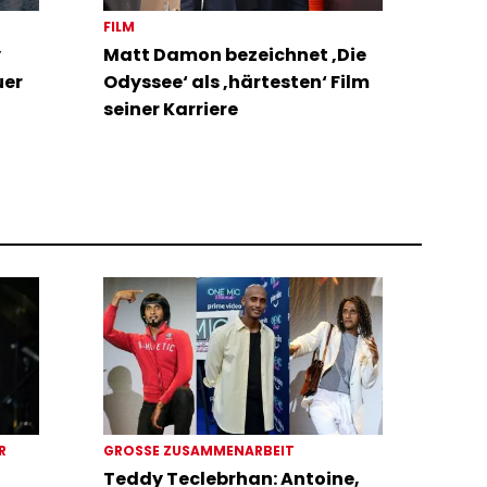
FILM
y
Matt Damon bezeichnet ‚Die
uer
Odyssee‘ als ‚härtesten‘ Film
seiner Karriere
ER
GROSSE ZUSAMMENARBEIT
Teddy Teclebrhan: Antoine,