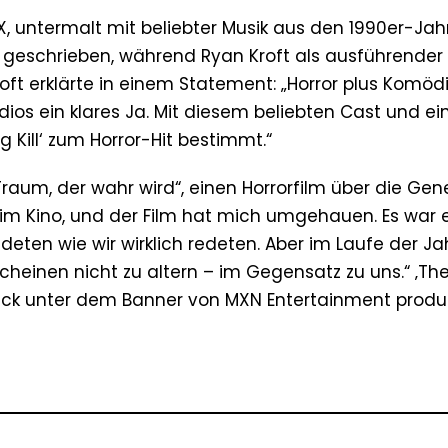
, untermalt mit beliebter Musik aus den 1990er-Jah
 geschrieben, während Ryan Kroft als ausführender
Kroft erklärte in einem Statement: „Horror plus Komöd
udios ein klares Ja. Mit diesem beliebten Cast und e
 Kill‘ zum Horror-Hit bestimmt.“
Traum, der wahr wird“, einen Horrorfilm über die Gen
 im Kino, und der Film hat mich umgehauen. Es war 
deten wie wir wirklich redeten. Aber im Laufe der Jah
cheinen nicht zu altern – im Gegensatz zu uns.“ ‚The B
ick unter dem Banner von MXN Entertainment produz