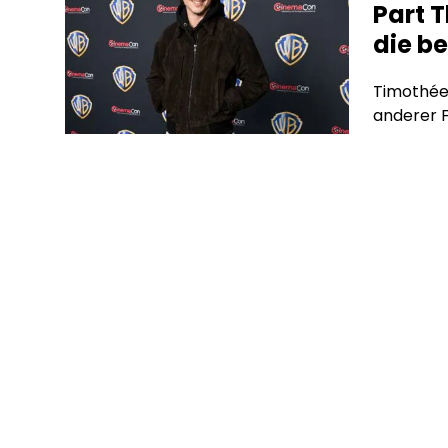
Part T
die b
Timothée 
anderer F