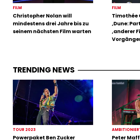
FILM
FILM
Christopher Nolan will
Timothée 
mindestens drei Jahre bis zu
‚Dune: Part
seinem nächsten Film warten
‚anderer F
Vorgänge
TRENDING NEWS
TOUR 2023
AMBITIONIER
Powerpaket Ben Zucker
Peter Maff