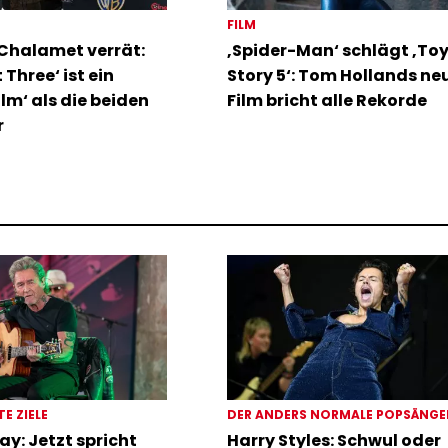
FILM
Chalamet verrät:
‚Spider-Man‘ schlägt ‚To
 Three‘ ist ein
Story 5‘: Tom Hollands ne
ilm‘ als die beiden
Film bricht alle Rekorde
r
TE ZIELE
DER ANDERS NORMALE POPSÄNG
ay: Jetzt spricht
Harry Styles: Schwul oder