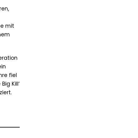
ren,
ie mit
inem
eration
ein
re fiel
ig Kill‘
iert.