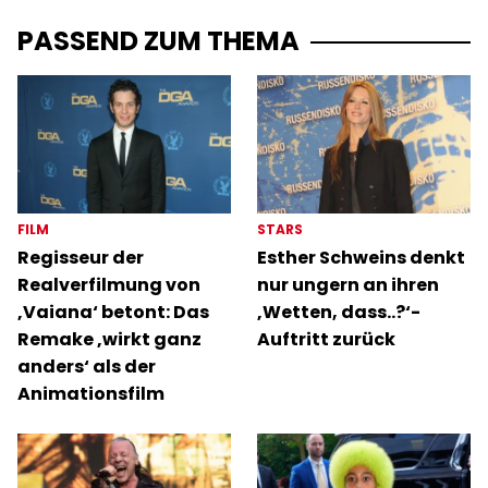
PASSEND ZUM THEMA
FILM
STARS
Regisseur der
Esther Schweins denkt
Realverfilmung von
nur ungern an ihren
‚Vaiana‘ betont: Das
‚Wetten, dass..?‘-
Remake ‚wirkt ganz
Auftritt zurück
anders‘ als der
Animationsfilm