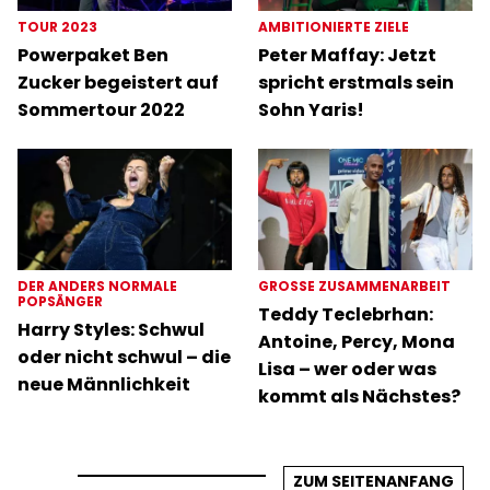
TOUR 2023
AMBITIONIERTE ZIELE
Powerpaket Ben
Peter Maffay: Jetzt
Zucker begeistert auf
spricht erstmals sein
Sommertour 2022
Sohn Yaris!
DER ANDERS NORMALE
GROSSE ZUSAMMENARBEIT
POPSÄNGER
Teddy Teclebrhan:
Harry Styles: Schwul
Antoine, Percy, Mona
oder nicht schwul – die
Lisa – wer oder was
neue Männlichkeit
kommt als Nächstes?
ZUM SEITENANFANG