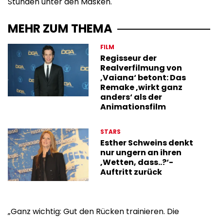
Stunden unter den Masken.
MEHR ZUM THEMA
FILM
Regisseur der
Realverfilmung von
‚Vaiana‘ betont: Das
Remake ‚wirkt ganz
anders‘ als der
Animationsfilm
STARS
Esther Schweins denkt
nur ungern an ihren
‚Wetten, dass..?‘-
Auftritt zurück
„
Ganz wichtig: Gut den Rücken
trainieren.
Die