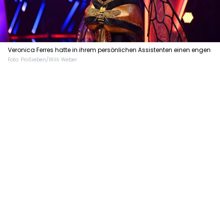
Veronica Ferres hatte in ihrem persönlichen Assistenten einen engen
Foto: ProSieben/Willi Weber
Verbündeten