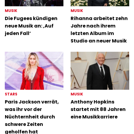
MUSIK
MUSIK
Die Fugees kündigen
Rihanna arbeitet zehn
neue Musik an: ‚Auf
Jahre nach ihrem
jeden Fall‘
letzten Album im
Studio an neuer Musik
STARS
MUSIK
Paris Jackson verrät,
Anthony Hopkins
was ihr vor der
startet mit 88 Jahren
Nüchternheit durch
eine Musikkarriere
schwere Zeiten
geholfen hat