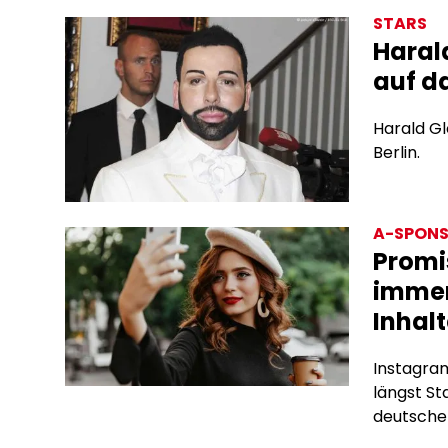
STARS
Haral
auf da
Harald Gl
Berlin.
A-SPONS
Promi
immer
Inhalt
Instagram
längst S
deutschen
Subscrip