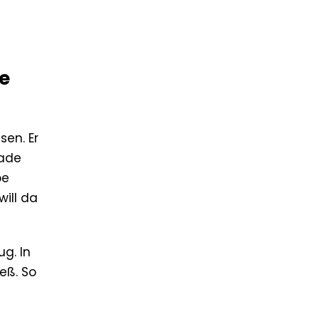
e
en. Er
sade
be
ill da
ug. In
eß. So