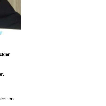
ckler
r,
lossen.