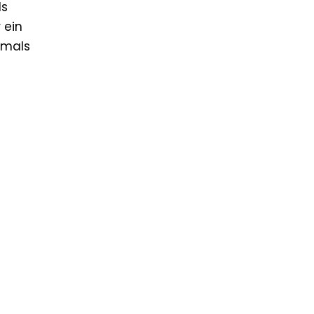
ls
 ein
amals