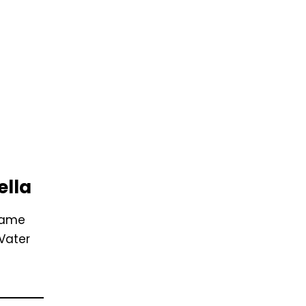
ella
rdame
Vater