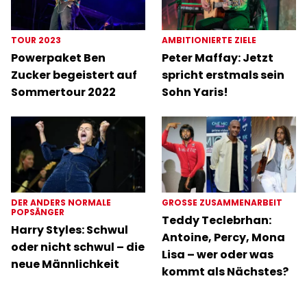
TOUR 2023
AMBITIONIERTE ZIELE
Powerpaket Ben
Peter Maffay: Jetzt
Zucker begeistert auf
spricht erstmals sein
Sommertour 2022
Sohn Yaris!
DER ANDERS NORMALE
GROSSE ZUSAMMENARBEIT
POPSÄNGER
Teddy Teclebrhan:
Harry Styles: Schwul
Antoine, Percy, Mona
oder nicht schwul – die
Lisa – wer oder was
neue Männlichkeit
kommt als Nächstes?