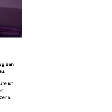
lag den
zu.
ute ist
en
zene.