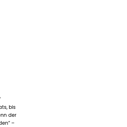
“
ts, bis
enn der
den“ –