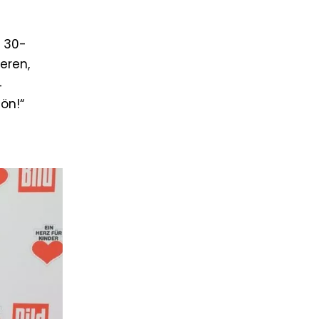
s 30-
eren,
4
ön!“