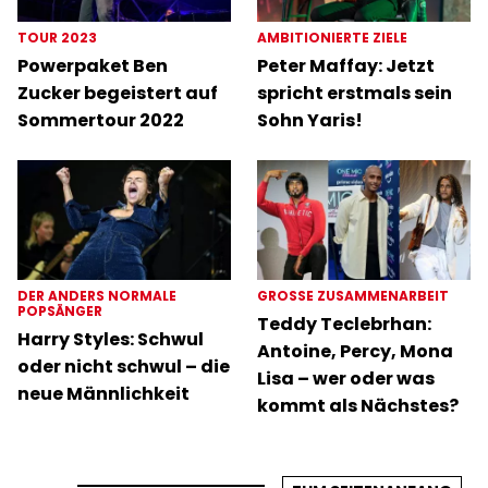
TOUR 2023
AMBITIONIERTE ZIELE
Powerpaket Ben
Peter Maffay: Jetzt
Zucker begeistert auf
spricht erstmals sein
Sommertour 2022
Sohn Yaris!
DER ANDERS NORMALE
GROSSE ZUSAMMENARBEIT
POPSÄNGER
Teddy Teclebrhan:
Harry Styles: Schwul
Antoine, Percy, Mona
oder nicht schwul – die
Lisa – wer oder was
neue Männlichkeit
kommt als Nächstes?