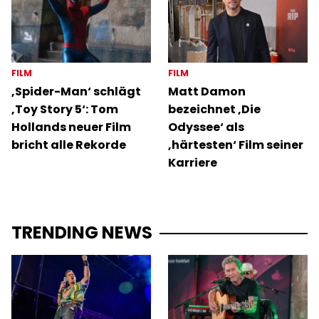
FILM
FILM
‚Spider-Man‘ schlägt
Matt Damon
‚Toy Story 5‘: Tom
bezeichnet ‚Die
Hollands neuer Film
Odyssee‘ als
bricht alle Rekorde
‚härtesten‘ Film seiner
Karriere
TRENDING NEWS