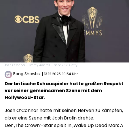
Josh O'Connor - Emmy Awards - Sept 2021 Getty
Bang Showbiz
|
13.12.2025, 10:54 Uhr
Der britische Schauspieler hatte großen Respekt
vor seiner gemeinsamen Szene mit dem
Hollywood-Star.
Josh O’Connor hatte mit seinen Nerven zu kämpfen,
als er eine Szene mit Josh Brolin drehte.
Der ‚The Crown‘-Star spielt in ‚Wake Up Dead Man: A