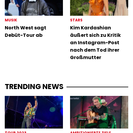
MUSIK
STARS
North West sagt
Kim Kardashian
Debüt-Tour ab
äußert sich zu Kritik
an Instagram-Post
nach dem Tod ihrer
Großmutter
TRENDING NEWS
TOUR 2023
AMBITIONIERTE ZIELE