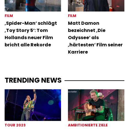
FILM
FILM
‚Spider-Man‘ schlägt
Matt Damon
‚Toy Story 5‘: Tom
bezeichnet ‚Die
Hollands neuer Film
Odyssee‘ als
bricht alle Rekorde
‚härtesten‘ Film seiner
Karriere
TRENDING NEWS
TOUR 2023
AMBITIONIERTE ZIELE