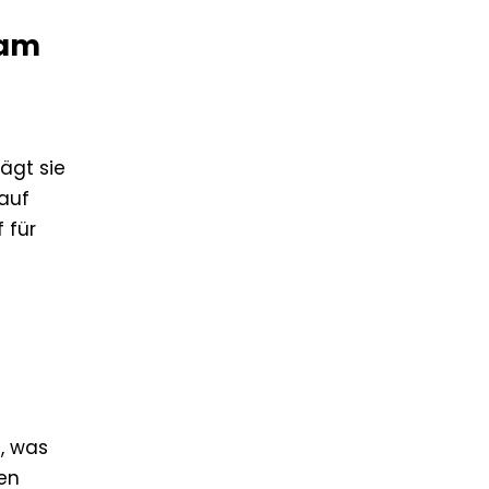
 am
ägt sie
 auf
 für
z, was
den