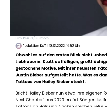
Foto: IMAGO / NurPhoto
Redaktion KuT
|
18.01.2022, 16:52 Uhr
Obwohl es auf den ersten Blick nicht unbedi
Liebhaberin. Statt auffälligen, großflächige
gestochene Motive. Mit ihrer neuesten Täto
Justin Bieber aufgestellt hatte. Was es da
Tattoos von Hailey Bieber steckt.
Bricht Hailey Bieber nun etwa ihre eigenen 
Next Chapter“ aus 2020 erklärt Sänger Justin 
Tattoos an Hals und Nacken stechen ließe – 