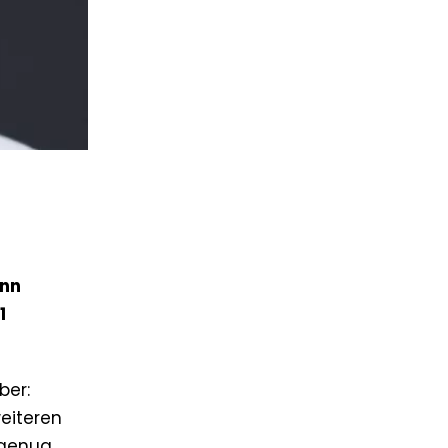
ann
1
ber:
weiteren
 genug.