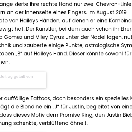
ange zierte ihre rechte Hand nur zwei Chevron-Linie
rn an der Innenseite eines Fingers. Im August 2019
Foto von Haileys Händen, auf denen er eine Kombina
wigt hat. Der Künstler, bei dem auch schon ihr Eh
na Gomez und Miley Cyrus unter der Nadel lagen, nu
chnik und zauberte einige Punkte, astrologische Sy
ben „B“ auf Haileys Hand. Dieser könnte sowohl für
hen.
Beitrag geteilt von
r auffällige Tattoos, doch besonders ein spezielles 
rägt die Blondine ein „J“ für Justin, begleitet von ei
dass dieses Motiv dem Promise Ring, den Justin Bie
hung schenkte, verblüffend ähnelt.