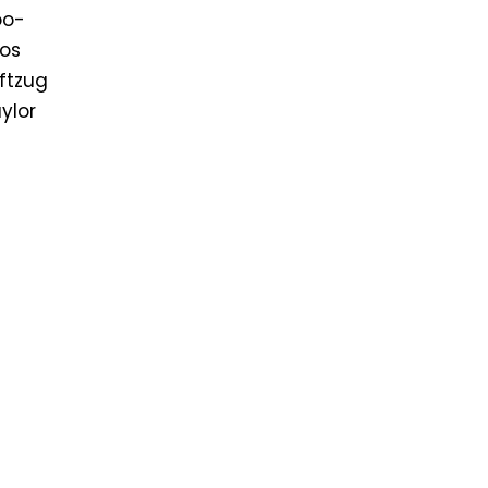
oo-
oos
iftzug
ylor