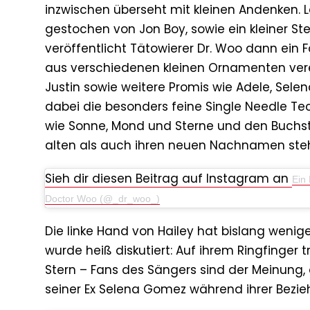
inzwischen überseht mit kleinen Andenken. L
gestochen von Jon Boy, sowie ein kleiner Ste
veröffentlicht Tätowierer Dr. Woo dann ein 
aus verschiedenen kleinen Ornamenten vere
Justin sowie weitere Promis wie Adele, Sele
dabei die besonders feine Single Needle Te
wie Sonne, Mond und Sterne und den Buchsta
alten als auch ihren neuen Nachnamen ste
Sieh dir diesen Beitrag auf Instagram an
Ein 
Doctor Woo (@_dr_woo_)
Die linke Hand von Hailey hat bislang wenige
wurde heiß diskutiert: Auf ihrem Ringfinger t
Stern – Fans des Sängers sind der Meinung, 
seiner Ex Selena Gomez während ihrer Bezie