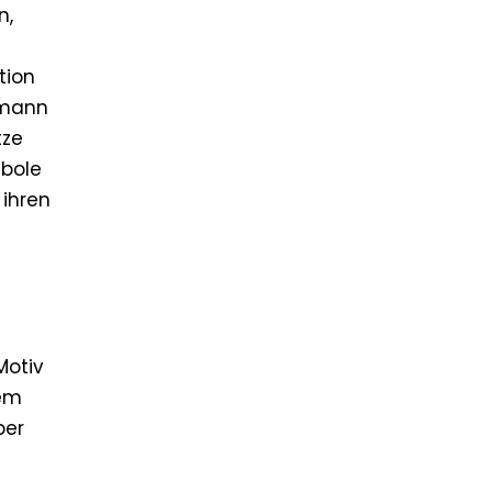
n,
tion
emann
tze
mbole
 ihren
Motiv
nem
ber