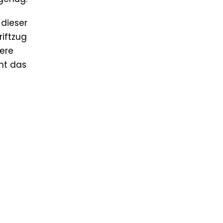
dieser
riftzug
dere
cht das