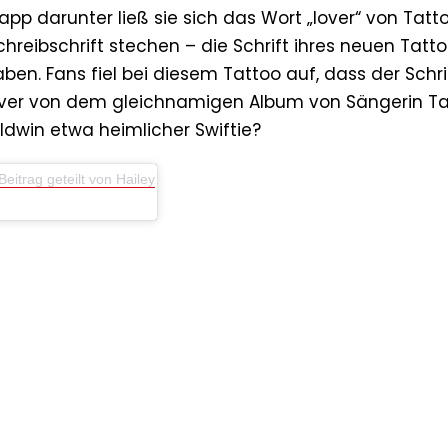
napp darunter ließ sie sich das Wort „lover“ von Tatt
chreibschrift stechen – die Schrift ihres neuen Tatt
aben. Fans fiel bei diesem Tattoo auf, dass der Schr
Cover von dem gleichnamigen Album von Sängerin Ta
aldwin etwa heimlicher Swiftie?
Beitrag geteilt von Hailey