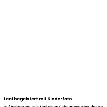
Leni begeistert mit Kinderfoto
Auf
Instagram
teilt Leni einen Schnappschuss, der sie