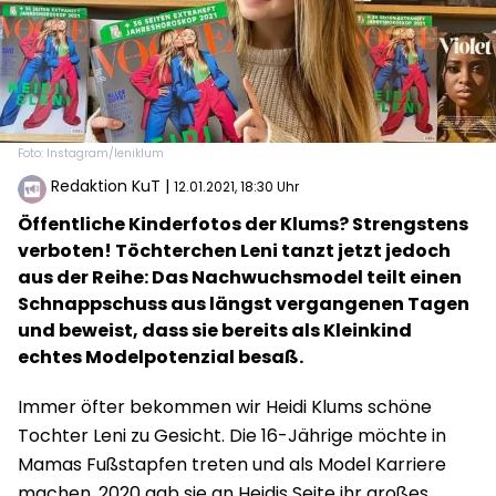
Foto: Instagram/leniklum
Redaktion KuT
|
12.01.2021, 18:30 Uhr
Öffentliche Kinderfotos der Klums? Strengstens
verboten! Töchterchen Leni tanzt jetzt jedoch
aus der Reihe: Das Nachwuchsmodel teilt einen
Schnappschuss aus längst vergangenen Tagen
und beweist, dass sie bereits als Kleinkind
echtes Modelpotenzial besaß.
Immer öfter bekommen wir Heidi Klums schöne
Tochter Leni zu Gesicht. Die 16-Jährige möchte in
Mamas Fußstapfen treten und als Model Karriere
machen. 2020 gab sie an Heidis Seite ihr großes