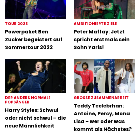
TOUR 2023
AMBITIONIERTE ZIELE
Powerpaket Ben
Peter Maffay: Jetzt
Zucker begeistert auf
spricht erstmals sein
Sommertour 2022
Sohn Yaris!
DER ANDERS NORMALE
GROSSE ZUSAMMENARBEIT
POPSÄNGER
Teddy Teclebrhan:
Harry Styles: Schwul
Antoine, Percy, Mona
oder nicht schwul – die
Lisa – wer oder was
neue Männlichkeit
kommt als Nächstes?