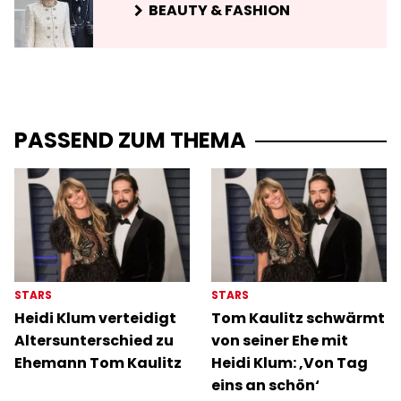
BEAUTY & FASHION
PASSEND ZUM THEMA
STARS
STARS
Heidi Klum verteidigt
Tom Kaulitz schwärmt
Altersunterschied zu
von seiner Ehe mit
Ehemann Tom Kaulitz
Heidi Klum: ‚Von Tag
eins an schön‘