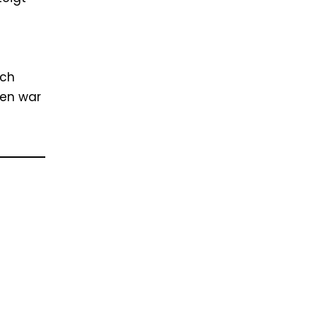
Ich
ben war