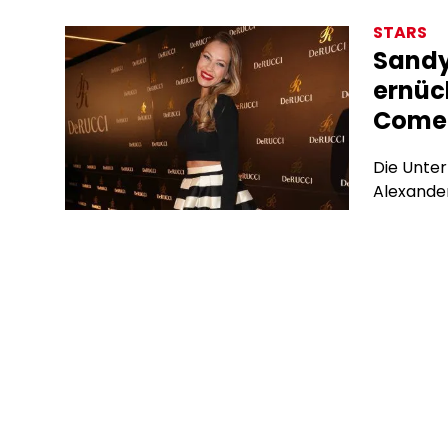
STARS
Sandy
ernüch
Comeb
Die Unter
Alexander