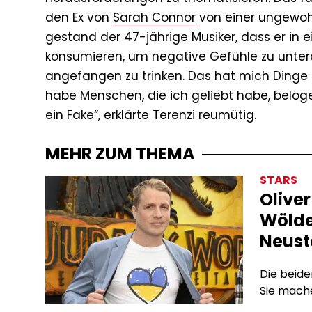
den Ex von
Sarah Connor
von einer ungewoh
gestand der 47-jährige Musiker, dass er in 
konsumieren, um negative Gefühle zu unter
angefangen zu trinken. Das hat mich Dinge tu
habe Menschen, die ich geliebt habe, belog
ein Fake“, erklärte Terenzi reumütig.
MEHR ZUM THEMA
STARS
Olive
Wölde
Neust
Die beid
Sie mach