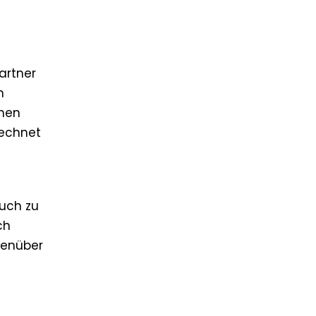
artner
n
chen
rechnet
auch zu
ch
egenüber