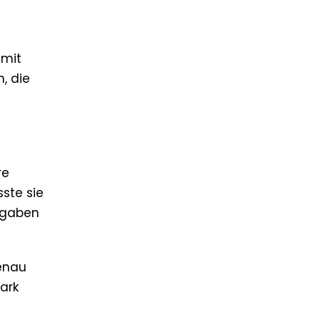
 mit
, die
re
ste sie
Angaben
genau
tark