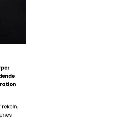
rper
idende
ration
 rekeln.
genes