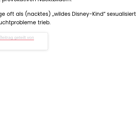
e oft als (nacktes) „wildes Disney-Kind“ sexualisier
uchtprobleme trieb.
Beitrag geteilt von