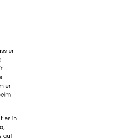
ss er
e
r
e
m er
beim
t es in
a,
s auf