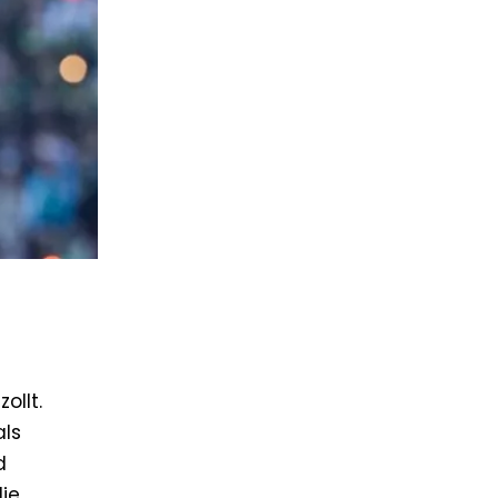
ollt.
als
d
ie