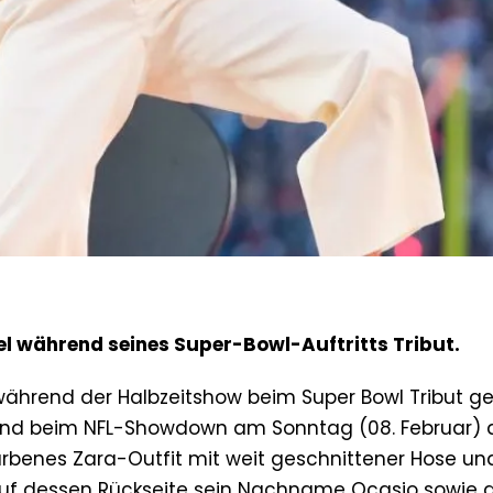
l während seines Super-Bowl-Auftritts Tribut.
hrend der Halbzeitshow beim Super Bowl Tribut gez
tand beim NFL-Showdown am Sonntag (08. Februar) 
arbenes Zara-Outfit mit weit geschnittener Hose un
 auf dessen Rückseite sein Nachname Ocasio sowie d