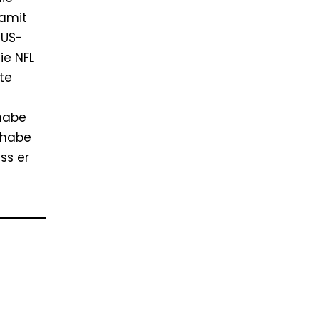
damit
 US-
ie NFL
te
 habe
 habe
ss er