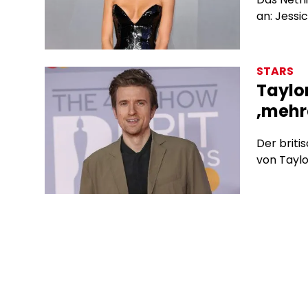
an: Jessi
STARS
Taylor
‚mehr
Der briti
von Taylo