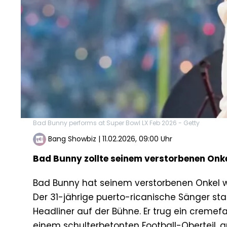
Bad Bunny performs at Super Bowl LX Feb 2026 - Getty
Bang Showbiz
|
11.02.2026, 09:00 Uhr
Bad Bunny zollte seinem verstorbenen Onke
Bad Bunny hat seinem verstorbenen Onkel wä
Der 31-jährige puerto-ricanische Sänger s
Headliner auf der Bühne. Er trug ein cremef
einem schulterbetonten Football-Oberteil,