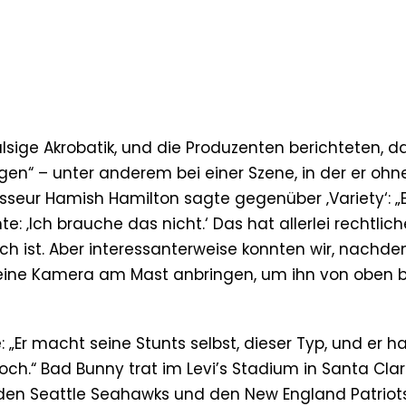
ge Akrobatik, und die Produzenten berichteten, da
ragen“ – unter anderem bei einer Szene, in der er ohn
sseur Hamish Hamilton sagte gegenüber ‚Variety‘: „E
te: ‚Ich brauche das nicht.‘ Das hat allerlei rechtlich
ch ist. Aber interessanterweise konnten wir, nachde
, eine Kamera am Mast anbringen, um ihn von oben 
 „Er macht seine Stunts selbst, dieser Typ, und er ha
och.“ Bad Bunny trat im Levi’s Stadium in Santa Clar
en den Seattle Seahawks und den New England Patriot