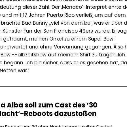
deutung dieser Zahl. Der ‚Monaco‘-Interpret ehrte 
 und mit 17 Jahren Puerto Rico verließ, um auf dem
 brachte Bad Bunny „viel von dem bei, was er über d
er Künstler Fan der San Francisco 49ers wurde. Er sag
n geträumt, meinen Onkel zu einem Super Bowl
ist unerwartet und ohne Vorwarnung gegangen. Also
Bowl-Halbzeitshow auf meinem Shirt zu tragen. Ich
begann. Ich bin sicher, dass er es gesehen hat, da
Neffen war.“
a Alba soll zum Cast des ’30
Nacht‘-Reboots dazustoßen
ix-Reboot von 30 über Nacht nimmt weiter Gestalt