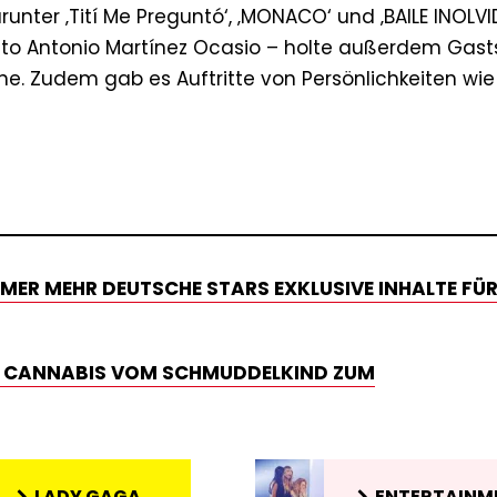
unter ‚Tití Me Preguntó‘, ‚MONACO‘ und ‚BAILE INOLVID
ito Antonio Martínez Ocasio – holte außerdem Gast
ne. Zudem gab es Auftritte von Persönlichkeiten wie
ER MEHR DEUTSCHE STARS EXKLUSIVE INHALTE FÜR
IE CANNABIS VOM SCHMUDDELKIND ZUM
LADY GAGA
ENTERTAINM