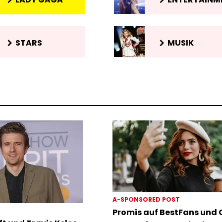
STARS
MUSIK
A-SPONSORED POST
Promis auf BestFans und C