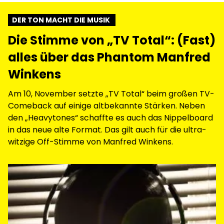
DER TON MACHT DIE MUSIK
Die Stimme von „TV Total“: (Fast)
alles über das Phantom Manfred
Winkens
Am 10, November setzte „TV Total“ beim großen TV-
Comeback auf einige altbekannte Stärken. Neben
den „Heavytones“ schaffte es auch das Nippelboard
in das neue alte Format. Das gilt auch für die ultra-
witzige Off-Stimme von Manfred Winkens.