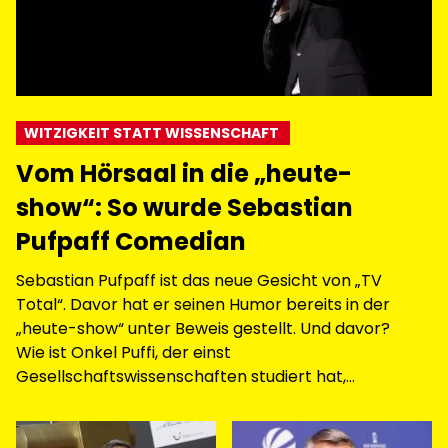
WITZIGKEIT STATT WISSENSCHAFT
Vom Hörsaal in die „heute-
show“: So wurde Sebastian
Pufpaff Comedian
Sebastian Pufpaff ist das neue Gesicht von „TV
Total“. Davor hat er seinen Humor bereits in der
„heute-show“ unter Beweis gestellt. Und davor?
Wie ist Onkel Puffi, der einst
Gesellschaftswissenschaften studiert hat,
überhaupt zur Comedy gekommen?