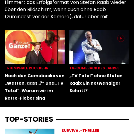
flimmert das Erfolgsformat von Stefan Raab wieder
über den Bildschirm, wenn auch ohne Raab
(zumindest vor der Kamera), dafür aber mit
Sebastian Pufpaff. Lohnt sich das? Rechtfertigt das
„TV Total“-Comeback die lange Wartezeit?
TRIUMPHALE RÜCKKEHR
TV-COMEBACK DES JAHRES
Nach den Comebacks von
„TV Total“ ohne Stefan
„Wetten, dass..?“ und „TV
Raab: Ein notwendiger
Total“: Warum wir im
Schritt?
Retro-Fieber sind
TOP-STORIES
SURVIVAL-THRILLER