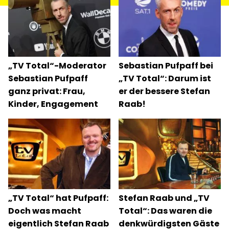
„TV Total“-Moderator
Sebastian Pufpaff bei
Sebastian Pufpaff
„TV Total“: Darum ist
ganz privat: Frau,
er der bessere Stefan
Kinder, Engagement
Raab!
„TV Total“ hat Pufpaff:
Stefan Raab und „TV
Doch was macht
Total“: Das waren die
eigentlich Stefan Raab
denkwürdigsten Gäste