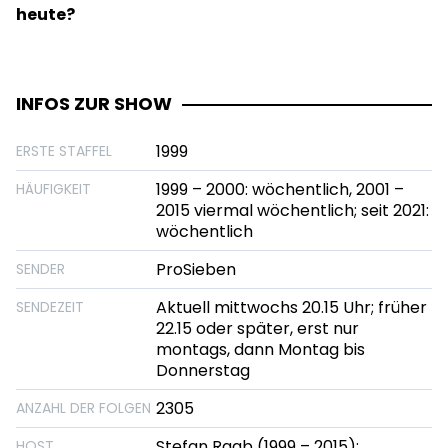
heute?
INFOS ZUR SHOW
1999
ERSTE STAFFEL
1999 – 2000: wöchentlich, 2001 –
HÄUFIGKEIT
2015 viermal wöchentlich; seit 2021:
wöchentlich
ProSieben
SENDER
Aktuell mittwochs 20.15 Uhr; früher
SENDEZEIT
22.15 oder später, erst nur
montags, dann Montag bis
Donnerstag
2305
ANZAHL DER FOLGEN
Stefan Raab (1999 – 2015);
HOST