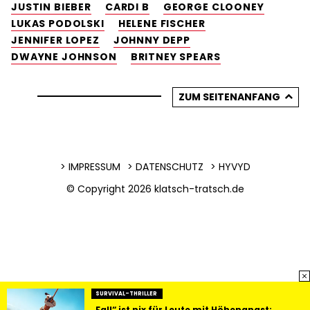
JUSTIN BIEBER
CARDI B
GEORGE CLOONEY
LUKAS PODOLSKI
HELENE FISCHER
JENNIFER LOPEZ
JOHNNY DEPP
DWAYNE JOHNSON
BRITNEY SPEARS
ZUM SEITENANFANG
IMPRESSUM
DATENSCHUTZ
HYVYD
© Copyright 2026
klatsch-tratsch.de
SURVIVAL-THRILLER
„Fall“ ist nix für Leute mit Höhenangst: